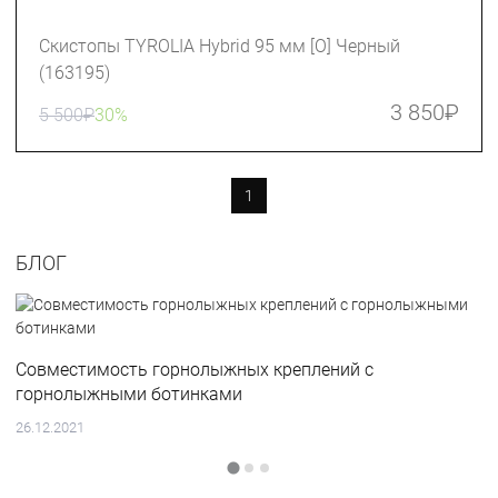
Скистопы TYROLIA Hybrid 95 мм [O] Черный
(163195)
3 850
₽
5 500
₽
30%
1
БЛОГ
Совместимость горнолыжных креплений с
горнолыжными ботинками
26.12.2021