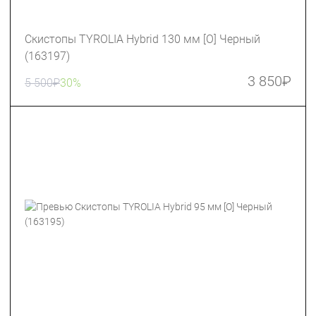
Скистопы TYROLIA Hybrid 130 мм [O] Черный
(163197)
3 850
₽
5 500
₽
30%