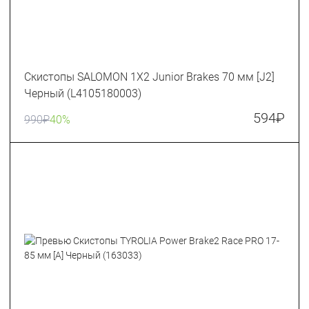
Скистопы SALOMON 1X2 Junior Brakes 70 мм [J2]
Черный (L4105180003)
594
₽
990
₽
40%