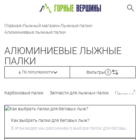
Главная
-
Лыжный магазин
-
Лыжные палки
-
Алюминиевые лыжные палки
АЛЮМИНИЕВЫЕ ЛЫЖНЫЕ
ПАЛКИ
Фильтры
По популярности
0
Карбоновые палки
Запчасти для лыжных палок
Палки KV+
Как выбрать палки для беговых лыж?
В этом видео мы расскажем о выборе палок для беговых
лыж .